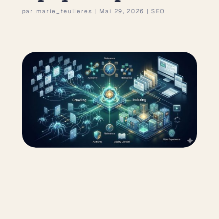
par
marie_teulieres
|
Mai 29, 2026
|
SEO