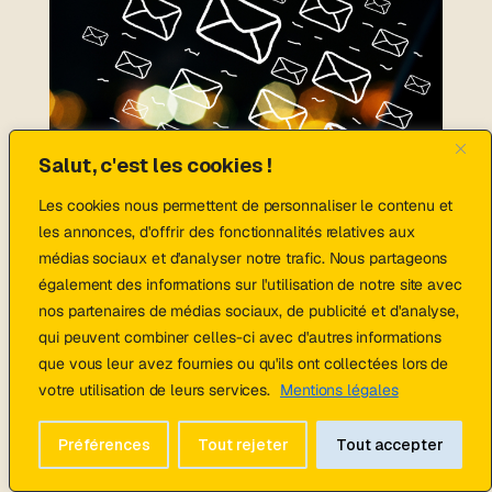
Salut, c'est les cookies !
Les cookies nous permettent de personnaliser le contenu et
les annonces, d'offrir des fonctionnalités relatives aux
médias sociaux et d'analyser notre trafic. Nous partageons
également des informations sur l'utilisation de notre site avec
nos partenaires de médias sociaux, de publicité et d'analyse,
qui peuvent combiner celles-ci avec d'autres informations
que vous leur avez fournies ou qu'ils ont collectées lors de
Email marketing : comment créer une newsletter qui
convertit
votre utilisation de leurs services.
Mentions légales
par
marie_teulieres
|
Août 5, 2026
|
Stratégie marketing
Préférences
Tout rejeter
Tout accepter
L'email marketing est l'un des canaux de