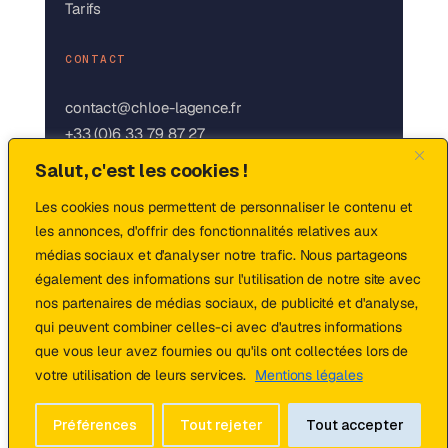
Tarifs
CONTACT
contact@chloe-lagence.fr
+33 (0)6 33 79 87 27
LinkedIn
Salut, c'est les cookies !
Instagram
Les cookies nous permettent de personnaliser le contenu et
les annonces, d'offrir des fonctionnalités relatives aux
médias sociaux et d'analyser notre trafic. Nous partageons
© 2026 Chloé · L'Agence Digitale — fait
également des informations sur l'utilisation de notre site avec
avec ❤ en France
nos partenaires de médias sociaux, de publicité et d'analyse,
qui peuvent combiner celles-ci avec d'autres informations
Mentions légales
·
Politique de
que vous leur avez fournies ou qu'ils ont collectées lors de
confidentialité
votre utilisation de leurs services.
Mentions légales
Préférences
Tout rejeter
Tout accepter