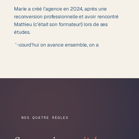
Marie a créé l’agence en 2024, après une
reconversion professionnelle et avoir rencontré
Mathieu (c’était son formateur!) lors de ses
études.
Aujourd’hui on avance ensemble, on a
accompagné +40 marques, et on continue de
faire ce qu’on aime : du digital qui parle
vrai
, pour
des marques qui ont une histoire à raconter.
Rencontrez l'équipe
NOS QUATRE RÈGLES