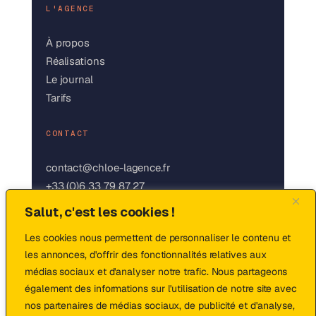
L'AGENCE
À propos
Réalisations
Le journal
Tarifs
CONTACT
contact@chloe-lagence.fr
+33 (0)6 33 79 87 27
LinkedIn
Salut, c'est les cookies !
Instagram
Les cookies nous permettent de personnaliser le contenu et
les annonces, d'offrir des fonctionnalités relatives aux
médias sociaux et d'analyser notre trafic. Nous partageons
© 2026 Chloé · L'Agence Digitale — fait
également des informations sur l'utilisation de notre site avec
nos partenaires de médias sociaux, de publicité et d'analyse,
avec ❤ en France