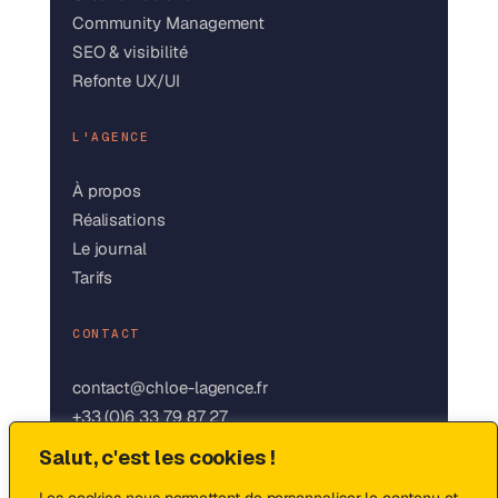
Community Management
SEO & visibilité
Refonte UX/UI
L'AGENCE
À propos
Réalisations
Le journal
Tarifs
CONTACT
contact@chloe-lagence.fr
+33 (0)6 33 79 87 27
LinkedIn
Salut, c'est les cookies !
Instagram