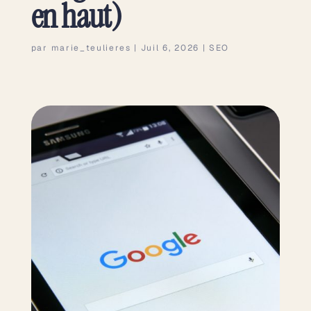
en haut)
par
marie_teulieres
|
Juil 6, 2026
|
SEO