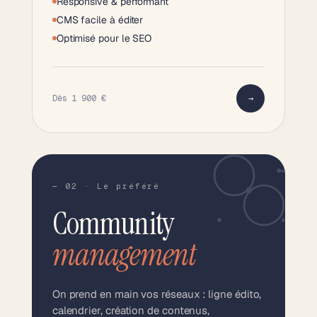
Responsive & performant
CMS facile à éditer
Optimisé pour le SEO
Dès 1 900 €
→
— 02 · Le préféré
Community
management
On prend en main vos réseaux : ligne édito,
calendrier, création de contenus,