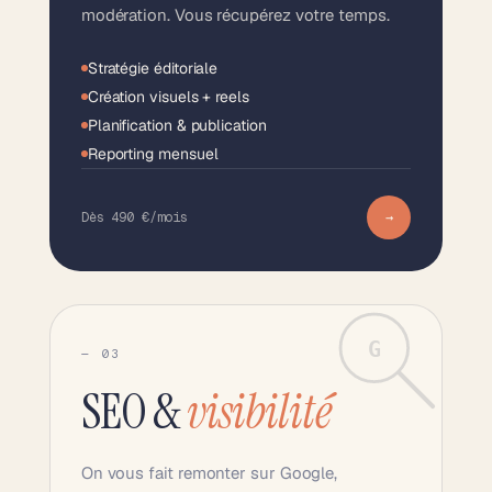
modération. Vous récupérez votre temps.
Stratégie éditoriale
Création visuels + reels
Planification & publication
Reporting mensuel
Dès 490 €/mois
→
G
— 03
SEO &
visibilité
On vous fait remonter sur Google,