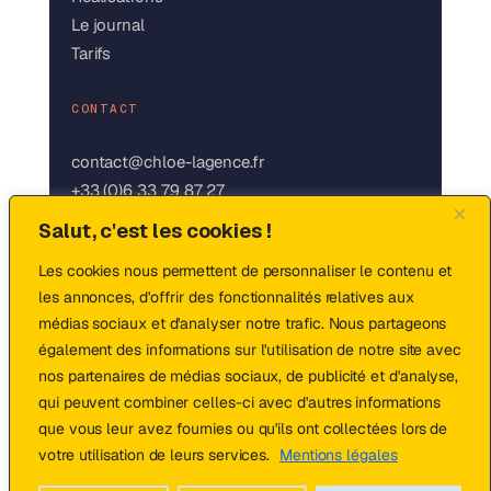
Le journal
Tarifs
CONTACT
contact@chloe-lagence.fr
+33 (0)6 33 79 87 27
LinkedIn
Salut, c'est les cookies !
Instagram
Les cookies nous permettent de personnaliser le contenu et
les annonces, d'offrir des fonctionnalités relatives aux
médias sociaux et d'analyser notre trafic. Nous partageons
© 2026 Chloé · L'Agence Digitale — fait
également des informations sur l'utilisation de notre site avec
avec ❤ en France
nos partenaires de médias sociaux, de publicité et d'analyse,
qui peuvent combiner celles-ci avec d'autres informations
Mentions légales
·
Politique de
que vous leur avez fournies ou qu'ils ont collectées lors de
confidentialité
votre utilisation de leurs services.
Mentions légales