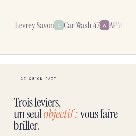
Levrey Savon
Car Wash 47
APM Buroservi
C
A
CE QU’ON FAIT
Trois leviers,
un seul
objectif :
vous faire
briller.