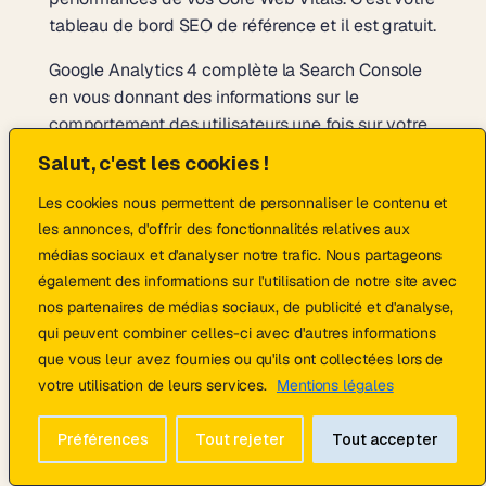
tableau de bord SEO de référence et il est gratuit.
Google Analytics 4 complète la Search Console
en vous donnant des informations sur le
comportement des utilisateurs une fois sur votre
site : sources de trafic, pages les plus consultées,
Salut, c'est les cookies !
taux de conversion, parcours utilisateur. Croiser
Les cookies nous permettent de personnaliser le contenu et
les données de ces deux outils vous donne une
les annonces, d'offrir des fonctionnalités relatives aux
vision complète de la performance SEO de votre
médias sociaux et d'analyser notre trafic. Nous partageons
site internet.
également des informations sur l'utilisation de notre site avec
Des plateformes SEO professionnelles
nos partenaires de médias sociaux, de publicité et d'analyse,
permettent d’aller plus loin : audit technique
qui peuvent combiner celles-ci avec d'autres informations
automatisé, suivi de position sur des mots clés
que vous leur avez fournies ou qu'ils ont collectées lors de
ciblés, analyse de la concurrence, étude du profil
votre utilisation de leurs services.
Mentions légales
de liens entrants. Ces outils sont payants mais
indispensables pour une stratégie SEO sérieuse
Préférences
Tout rejeter
Tout accepter
sur des marchés concurrentiels. Votre
agence