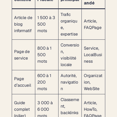
andé
Trafic
Article de
1 500 à 3
organiqu
Article,
blog
500
e,
FAQPage
informatif
mots
expertise
Conversio
800 à 1
Service,
Page de
n,
500
LocalBusi
service
visibilité
mots
ness
locale
600 à 1
Autorité,
Organizat
Page
200
navigatio
ion,
d’accueil
mots
n
WebSite
Classeme
Guide
3 000 à
Article,
nt,
complet
6 000
HowTo,
backlinks
(pilier)
mots
FAQPage