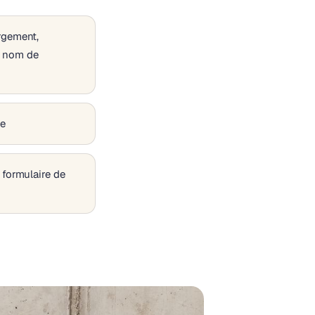
rgement,
 nom de
ge
 formulaire de