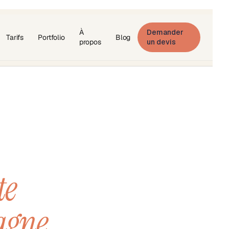
À
Demander
Tarifs
Portfolio
Blog
propos
un devis
te
tagne