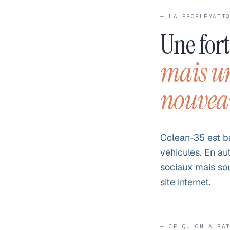
— LA PROBLÉMATI
Une fort
mais un
nouveau
Cclean-35 est ba
véhicules. En au
sociaux mais sou
site internet.
— CE QU'ON A FA