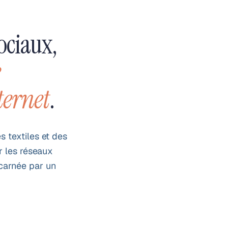
ociaux,
e
ternet
.
s textiles et des
r les réseaux
carnée par un