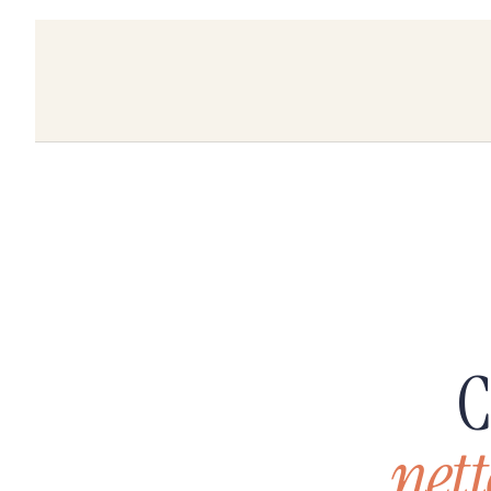
C
nett