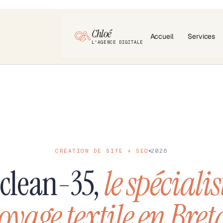
Chloé
Accueil
Services
L'AGENCE DIGITALE
CRÉATION DE SITE + SEO
2026
·
clean-35,
le spécialis
oyage textile en Bre