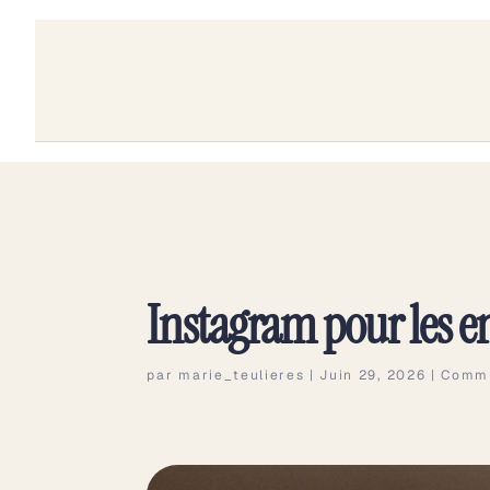
Instagram pour les ent
par
marie_teulieres
|
Juin 29, 2026
|
Commu